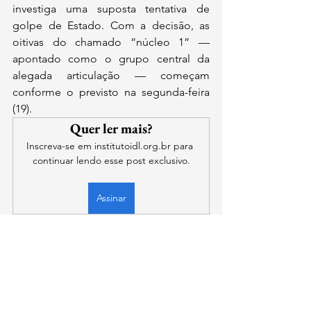
investiga uma suposta tentativa de 
golpe de Estado. Com a decisão, as 
oitivas do chamado “núcleo 1” — 
apontado como o grupo central da 
alegada articulação — começam 
conforme o previsto na segunda-feira 
(19).
Quer ler mais?
Inscreva-se em institutoidl.org.br para 
continuar lendo esse post exclusivo.
Assinar
contato@institutoidl.org.br
Copyright © 2025 -
Instituto Democracia e
Liberdade
- CNPJ:
46.965.921
/0001-90 -
Confira os
Termos de Uso e Condições