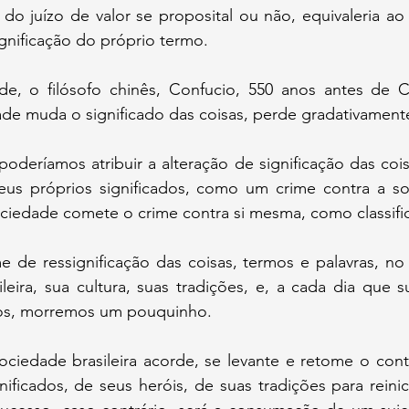
o juízo de valor se proposital ou não, equivaleria ao 
ignificação do próprio termo.
e, o filósofo chinês, Confucio, 550 anos antes de Cri
e muda o significado das coisas, perde gradativamente
deríamos atribuir a alteração de significação das cois
eus próprios significados, como um crime contra a so
ociedade comete o crime contra si mesma, como classific
e de ressignificação das coisas, termos e palavras, no Br
sileira, sua cultura, suas tradições, e, a cada dia que 
dos, morremos um pouquinho.
ciedade brasileira acorde, se levante e retome o contr
ificados, de seus heróis, de suas tradições para reini