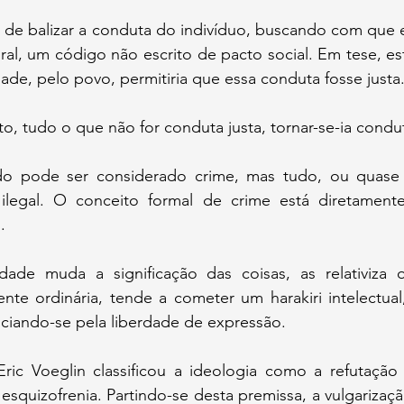
a de balizar a conduta do indivíduo, buscando com que 
l, um código não escrito de pacto social. Em tese, est
de, pelo povo, permitiria que essa conduta fosse justa
o, tudo o que não for conduta justa, tornar-se-ia conduta
do pode ser considerado crime, mas tudo, ou quase 
, ilegal. O conceito formal de crime está diretamente
.
de muda a significação das coisas, as relativiza ou
te ordinária, tende a cometer um harakiri intelectual,
niciando-se pela liberdade de expressão.
Eric Voeglin classificou a ideologia como a refutação 
squizofrenia. Partindo-se desta premissa, a vulgarizaç