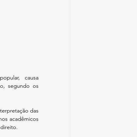
opular, causa 
io, segundo os 
terpretação das 
nos acadêmicos 
direito.