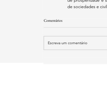
de prosperidade e s
de sociedades e civ
Comentários
Escreva um comentário
SIA Quadra 5-C, Lote 17/18 Sa
211
​Brasília - DF
contato@institutoid
Instituto Democracia e
Copyright © 2025 -