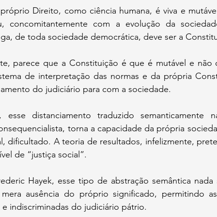
 próprio Direito, como ciência humana, é viva e mutáve
u, concomitantemente com a evolução da sociedade.
ga, de toda sociedade democrática, deve ser a Constitu
nte, parece que a Constituição é que é mutável e não o
stema de interpretação das normas e da própria Constit
amento do judiciário para com a sociedade.
 esse distanciamento traduzido semanticamente na 
 consequencialista, torna a capacidade da própria socied
 dificultado. A teoria de resultados, infelizmente, pret
ível de “justiça social”. 
deric Hayek, esse tipo de abstração semântica nada si
 mera ausência do próprio significado, permitindo as 
e indiscriminadas do judiciário pátrio.