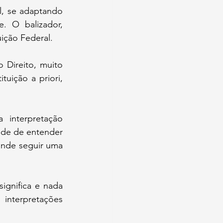
l, se adaptando 
 O balizador, 
ição Federal.
 Direito, muito 
uição a priori, 
interpretação 
ade de entender 
ende seguir uma 
gnifica e nada 
interpretações 