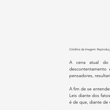
Créditos da Imagem: Reprodu
A cena atual do j
descontentamento e
pensadores, resulta
A fim de se entender
Leis diante dos fat
é de que, diante de u