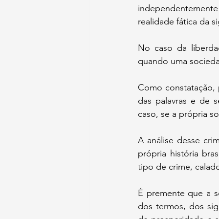
independentemente d
realidade fática da s
No caso da liberdad
quando uma sociedad
Como constatação, po
das palavras e de s
caso, se a própria s
A análise desse crim
própria história bra
tipo de crime, cala
É premente que a so
dos termos, dos sign