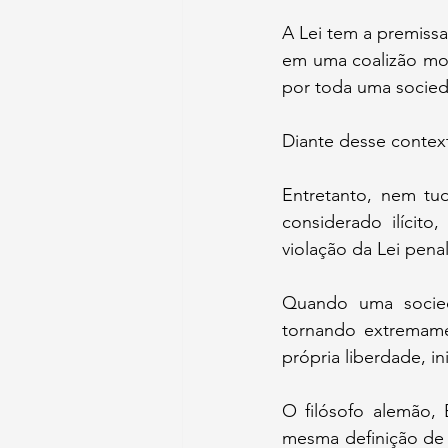
A Lei tem a premiss
em uma coalizão mora
por toda uma socieda
Diante desse context
Entretanto, nem tu
considerado ilícito
violação da Lei penal
Quando uma socieda
tornando extremamen
própria liberdade, i
O filósofo alemão, 
mesma definição de e