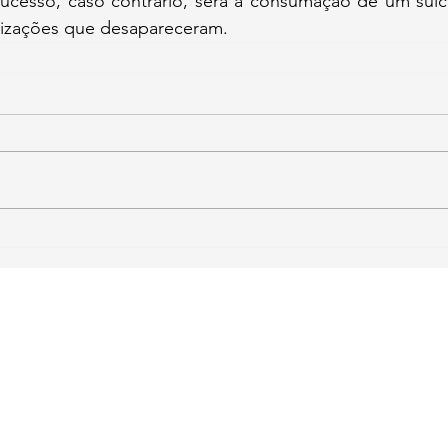
ucesso, caso contrário, será a consumação de um suicí
ilizações que desapareceram.
la
l.org.br
 Liberdade
- CNPJ: 46.965.921/0001-90 - Confira os
Termos de Uso e Condiçõ