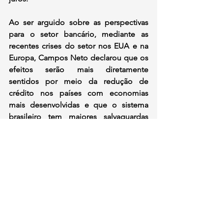
Ao ser arguido sobre as perspectivas 
para o setor bancário, mediante as 
recentes crises do setor nos EUA e na 
Europa, Campos Neto declarou que os 
efeitos serão mais diretamente 
sentidos por meio da redução de 
crédito nos países com economias 
mais desenvolvidas e que o sistema 
brasileiro tem maiores salvaguardas 
que desviam uma contaminação do 
setor. Para ele, as maiores 
preocupações internas do Banco 
Central giram em torno do setor de 
pessoa física quanto a produtos mais 
emergenciais como o cartão de 
crédito.