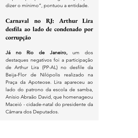
dizer o mínimo”, pontuou a entidade.
Carnaval no RJ: Arthur Lira 
desfila ao lado de condenado por 
corrupção
Já no Rio de Janeiro,
 um dos 
destaques negativos foi a participação 
de Arthur Lira (PP-AL) no desfile da 
Beija-Flor de Nilópolis realizado na 
Praça da Apoteose. Lira apareceu ao 
lado do patrono da escola de samba, 
Anísio Abraão David, que homenageou 
Maceió - cidade-natal do presidente da 
Câmara dos Deputados.
Em 2022, o Tribunal Regional Federal 
da 2ª Região 
manteve a condenação de 