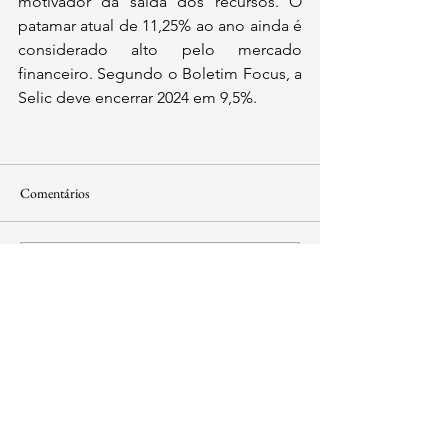
motivador da saída dos recursos. O 
patamar atual de 11,25% ao ano ainda é 
considerado alto pelo mercado 
financeiro. Segundo o Boletim Focus, a 
Selic deve encerrar 2024 em 9,5%.
Comentários
Escreva um comentário
contato@institutoidl.org.br
Copyright © 2025 -
Instituto Democracia e
Liberdade
- CNPJ:
46.965.921
/0001-90 -