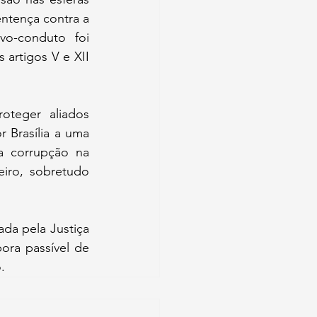
ntença contra a 
o-conduto foi 
artigos V e XII 
teger aliados 
Brasília a uma 
 corrupção na 
iro, sobretudo 
a pela Justiça 
ora passível de 
.