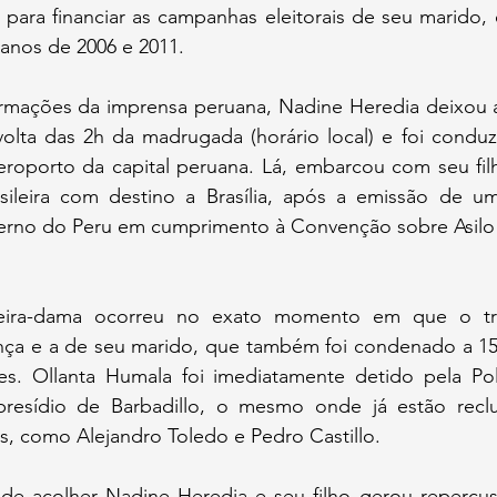
 para financiar as campanhas eleitorais de seu marido, 
anos de 2006 e 2011.
rmações da imprensa peruana, Nadine Heredia deixou 
volta das 2h da madrugada (horário local) e foi conduz
aeroporto da capital peruana. Lá, embarcou com seu fil
ileira com destino a Brasília, após a emissão de um
rno do Peru em cumprimento à Convenção sobre Asilo 
eira-dama ocorreu no exato momento em que o tri
nça e a de seu marido, que também foi condenado a 15 
. Ollanta Humala foi imediatamente detido pela Polí
 presídio de Barbadillo, o mesmo onde já estão recl
s, como Alejandro Toledo e Pedro Castillo.
 de acolher Nadine Heredia e seu filho gerou repercuss