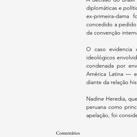
diplomáticas e polít
ex-primeira-dama f
concedido a pedido d
da convenção interna
O caso evidencia o
ideológicos envolvi
condenada por env
América Latina — es
diante da relação hi
Nadine Heredia, que
peruana como princip
apelação, foi consi
Comentários