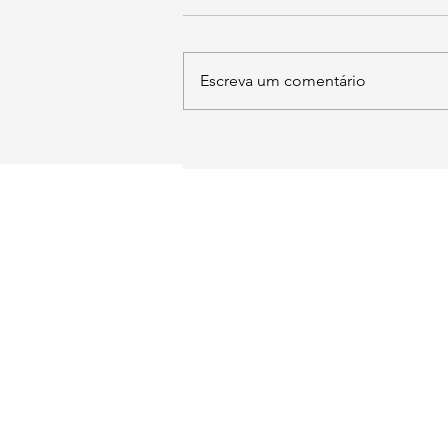
Escreva um comentário
SIA Quadra 5-C, Lote 17/18 Sa
211
​Brasília - DF
contato@institutoid
Instituto Democracia e
Copyright © 2025 -
Vendas sujeitas à análise e confirmação de da
Política de Entrega:
Os produtos digitais são e
Política de Troca e Devolução: Devido à natur