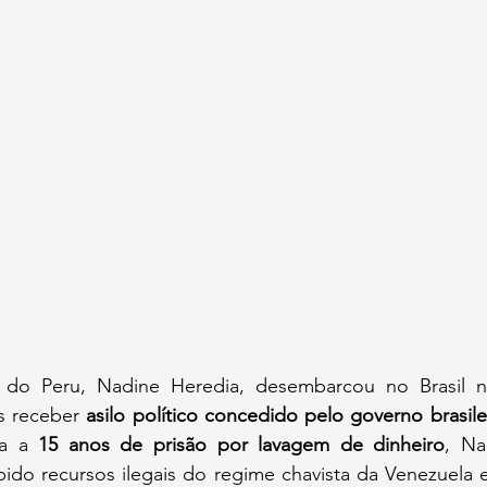
 do Peru, Nadine Heredia, desembarcou no Brasil n
ós receber 
asilo político concedido pelo governo brasile
na a 
15 anos de prisão por lavagem de dinheiro
, Na
ido recursos ilegais do regime chavista da Venezuela e