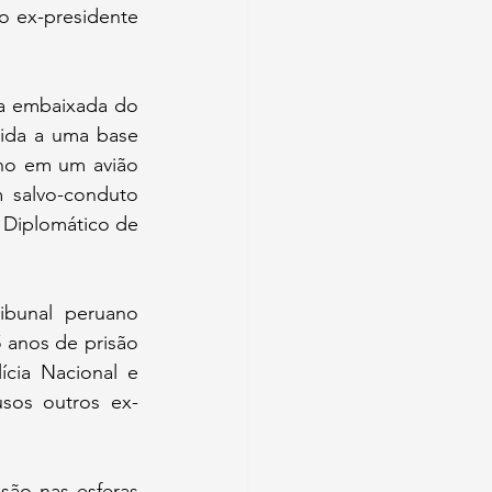
o ex-presidente 
a embaixada do 
ida a uma base 
ho em um avião 
 salvo-conduto 
Diplomático de 
bunal peruano 
anos de prisão 
cia Nacional e 
usos outros ex-
ão nas esferas 