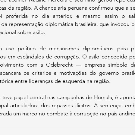
icas da região. A chancelaria peruana confirmou que a se
oi proferida no dia anterior, e mesmo assim o salv
a representação diplomática brasileira, que invocou os 
cional sobre asilo.
 uso político de mecanismos diplomáticos para pro
dos em escândalos de corrupção. O asilo concedido por 
olvimento com a Odebrecht — empresa símbolo da
cancara os critérios e motivações do governo brasile
stórica entre lideranças de esquerda na região.
 teve papel central nas campanhas de Humala, é apontad
al articuladora dos repasses ilícitos. A sentença, emb
derada um marco no combate à corrupção no país andino