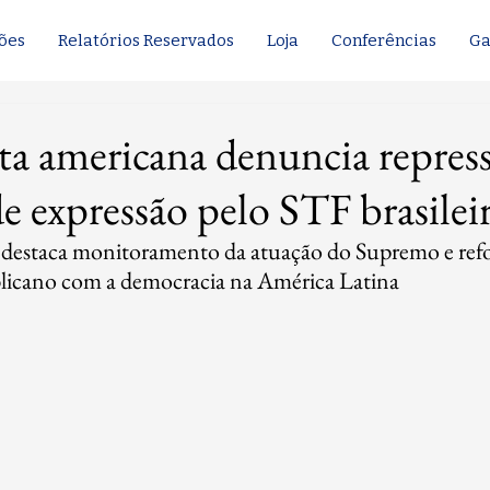
ões
Relatórios Reservados
Loja
Conferências
Ga
ta americana denuncia repres
de expressão pelo STF brasilei
r destaca monitoramento da atuação do Supremo e refo
icano com a democracia na América Latina