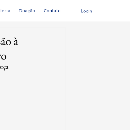
Login
leria
Doação
Contato
são à
ro
rça 