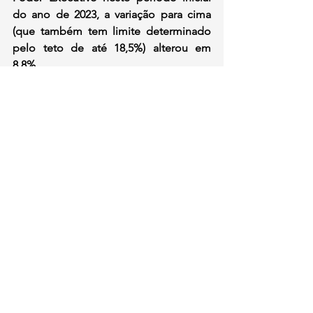
do ano de 2023, a variação para cima 
(que também tem limite determinado 
pelo teto de até 18,5%) alterou em 
8,8%.
Comentários
Escreva um comentário
contato@institutoidl.org.br
Copyright © 2025 -
Instituto Democracia e
Liberdade
- CNPJ:
46.965.921
/0001-90 -
Confira os
Termos de Uso e Condições