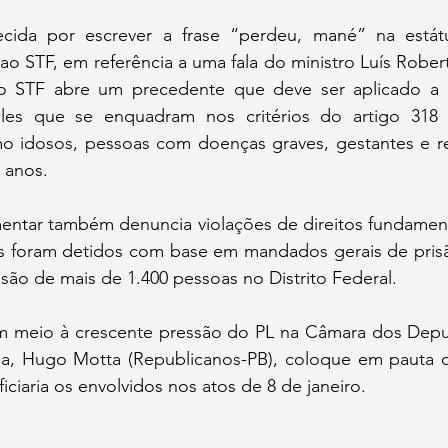
cida por escrever a frase “perdeu, mané” na estátu
 ao STF, em referência a uma fala do ministro Luís Robert
o STF abre um precedente que deve ser aplicado a o
eles que se enquadram nos critérios do artigo 318
o idosos, pessoas com doenças graves, gestantes e re
 anos.
entar também denuncia violações de direitos fundamenta
 foram detidos com base em mandados gerais de prisão
isão de mais de 1.400 pessoas no Distrito Federal.
 em meio à crescente pressão do PL na Câmara dos Depu
a, Hugo Motta (Republicanos-PB), coloque em pauta o 
iciaria os envolvidos nos atos de 8 de janeiro.