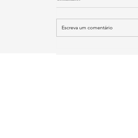
Escreva um comentário
SIA Quadra 5-C, Lote 17/18 Sa
211
​Brasília - DF
contato@institutoid
Instituto Democracia e
Copyright © 2025 -
Vendas sujeitas à análise e confirmação de da
Política de Entrega:
Os produtos digitais são e
Política de Troca e Devolução: Devido à natur