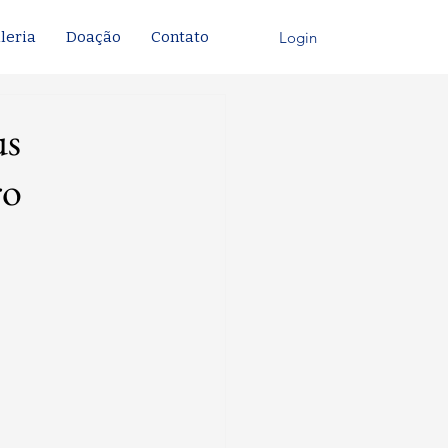
Login
leria
Doação
Contato
us
ro