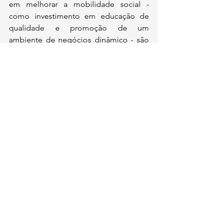
em melhorar a mobilidade social - 
como investimento em educação de 
qualidade e promoção de um 
ambiente de negócios dinâmico - são 
mais eficazes a longo prazo do que 
medidas puramente redistributivas.
Enquanto a desigualdade social é um 
tema complexo que merece atenção, 
as soluções propostas pela esquerda 
frequentemente falham em abordar as 
causas fundamentais e têm 
consequências prejudiciais. Uma 
abordagem mais equilibrada, que 
valorize a liberdade econômica, a 
responsabilidade individual e a 
igualdade de oportunidades, tem 
maior potencial para criar uma 
sociedade próspera e justa para todos.