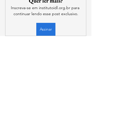
Quer ler mais?
Inscreva-se em institutoidl.org.br para 
continuar lendo esse post exclusivo.
Assinar
contato@institutoidl.org.br
Copyright © 2025 -
Instituto Democracia e
Liberdade
- CNPJ:
46.965.921
/0001-90 -
Confira os
Termos de Uso e Condições
SIA Quadra 5-C, Lote 17/18 Sala 211
​Brasília - DF
Vendas sujeitas à análise e confirmação de dados
pela empresa.
Política de Entrega:
Os produtos digitais são
entregues eletronicamente e o acesso é liberado
imediatamente após a confirmação do pagamento.