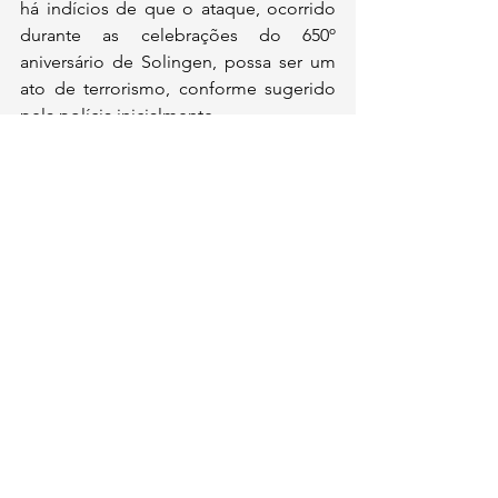
há indícios de que o ataque, ocorrido 
durante as celebrações do 650º 
aniversário de Solingen, possa ser um 
ato de terrorismo, conforme sugerido 
pela polícia inicialmente.
Comentários
Escreva um comentário
contato@institutoidl.org.br
Copyright © 2025 -
Instituto Democracia e
Liberdade
- CNPJ:
46.965.921
/0001-90 -
Confira os
Termos de Uso e Condições