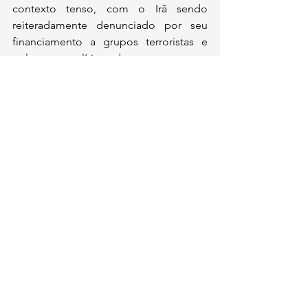
contexto tenso, com o Irã sendo 
reiteradamente denunciado por seu 
financiamento a grupos terroristas e 
pelo uso político de seu programa 
nuclear. A disposição momentânea ao 
diálogo por parte do regime dos 
aiatolás não altera os fundamentos do 
regime autoritário de Teerã, que 
continua sendo uma ameaça à 
estabilidade regional e à segurança 
internacional.
Comentários
Escreva um comentário