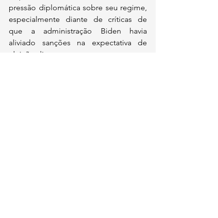
pressão diplomática sobre seu regime, 
especialmente diante de críticas de 
que a administração Biden havia 
aliviado sanções na expectativa de 
eleições livres.
Comentários
Escreva um comentário
contato@institutoidl.org.br
Copyright © 2025 -
Instituto Democracia e
Liberdade
- CNPJ:
46.965.921
/0001-90 -
Confira os
Termos de Uso e Condições