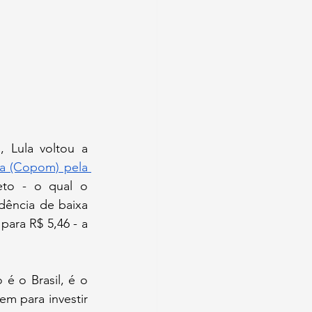
 Lula voltou a 
a (Copom) pela 
to - o qual o 
dência de baixa 
ara R$ 5,46 - a 
o Brasil, é o 
m para investir 