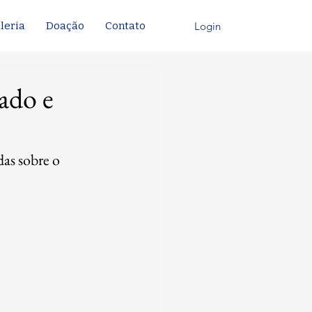
Login
leria
Doação
Contato
cado e
as sobre o 