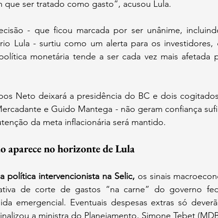
m que ser tratado como gasto”, acusou Lula.
cisão - que ficou marcada por ser unânime, incluind
rio Lula - surtiu como um alerta para os investidores,
olítica monetária tende a ser cada vez mais afetada pe
 Neto deixará a presidência do BC e dois cogitados 
 Mercadante e Guido Mantega - não geram confiança sufi
tenção da meta inflacionária será mantido.
ão aparece no horizonte de Lula
 política intervencionista na Selic,
 os sinais macroecon
ativa de corte de gastos “na carne” do governo fede
a emergencial. Eventuais despesas extras só deverão
inalizou a ministra do Planejamento, Simone Tebet (MDB