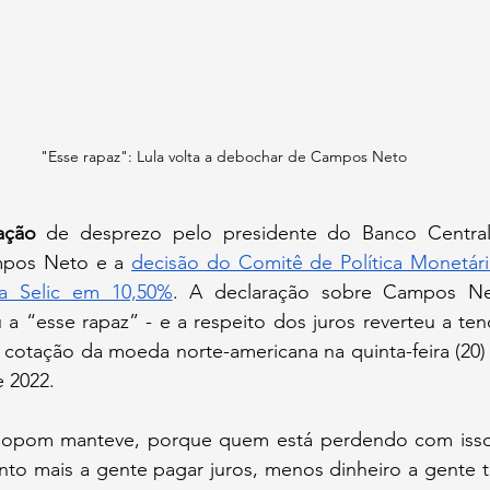
"Esse rapaz": Lula volta a debochar de Campos Neto
ação
 de desprezo pelo presidente do Banco Central,
mpos Neto e a 
decisão do Comitê de Política Monetári
a Selic em 10,50%
. A declaração sobre Campos Ne
u a “esse rapaz” - e a respeito dos juros reverteu a ten
 cotação da moeda norte-americana na quinta-feira (20) p
e 2022.
pom manteve, porque quem está perdendo com isso é 
nto mais a gente pagar juros, menos dinheiro a gente te