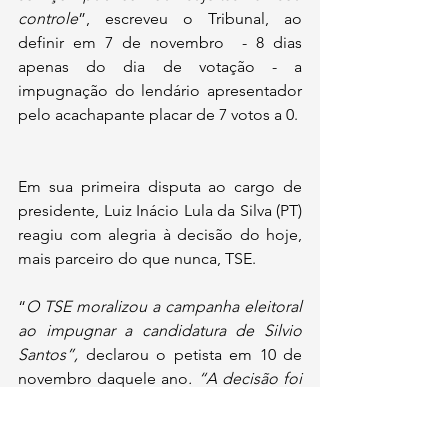
controle
”, escreveu o Tribunal, ao 
definir em 7 de novembro  - 8 dias 
apenas do dia de votação - a 
impugnação do lendário apresentador 
pelo acachapante placar de 7 votos a 0.
Em sua primeira disputa ao cargo de 
presidente, Luiz Inácio Lula da Silva (PT) 
reagiu com alegria à decisão do hoje, 
mais parceiro do que nunca, TSE.
“
O TSE moralizou a campanha eleitoral 
ao impugnar a candidatura de Silvio 
Santos”, 
declarou o petista em 10 de 
novembro daquele ano
. “A decisão foi 
correta, pois o candidato desmoraliza o 
processo eleitoral com a compra da 