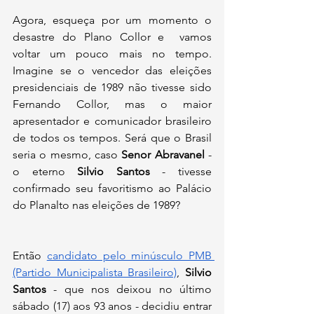
Agora, esqueça por um momento o 
desastre do Plano Collor e  vamos 
voltar um pouco mais no tempo. 
Imagine se o vencedor das eleições 
presidenciais de 1989 não tivesse sido 
Fernando Collor, mas o maior 
apresentador e comunicador brasileiro 
de todos os tempos. Será que o Brasil 
seria o mesmo, caso 
Senor Abravanel
 - 
o eterno 
Silvio Santos
 - tivesse 
confirmado seu favoritismo ao Palácio 
do Planalto nas eleições de 1989?
Então 
candidato pelo minúsculo PMB 
(Partido Municipalista Brasileiro)
, 
Silvio 
Santos
 - que nos deixou no último 
sábado (17) aos 93 anos - decidiu entrar 