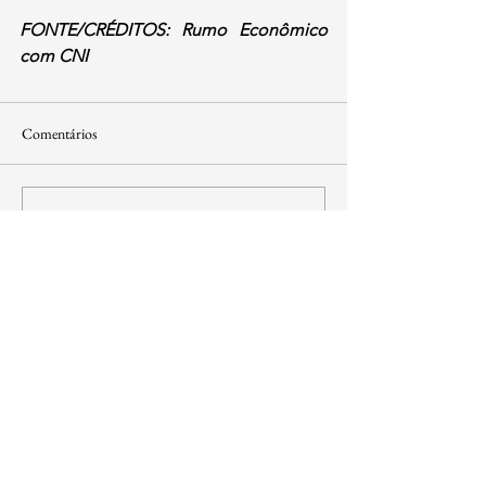
FONTE/CRÉDITOS: Rumo Econômico 
com CNI
Comentários
Escreva um comentário
contato@institutoidl.org.br
Copyright © 2025 -
Instituto Democracia e
Liberdade
- CNPJ:
46.965.921
/0001-90 -
Confira os
Termos de Uso e Condições
SIA Quadra 5-C, Lote 17/18 Sala 211
​Brasília - DF