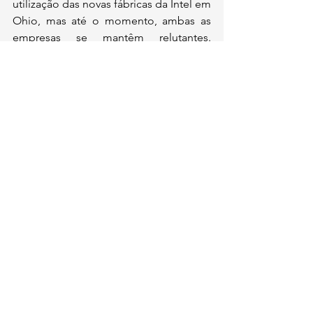
utilização das novas fábricas da Intel em 
Ohio, mas até o momento, ambas as 
empresas se mantêm relutantes. 
Enquanto isso, empresas como a 
Microsoft demonstraram interesse em 
usar a Intel para fabricar seus designs 
de chips, embora esses esforços ainda 
não tenham se convertido em grandes 
pedidos ou receitas expressivas para a 
fabricante de semicondutores.
Comentários
Escreva um comentário