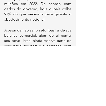
milhões em 2022. De acordo com 
dados do governo, hoje o país colhe 
93% do que necessita para garantir o 
abastecimento nacional.
Apesar de não ser o setor basilar de sua 
balança comercial, além de alimentar 
seu povo, Israel ainda reserva parte de 
seus produtos para a exportação, com 
destaque para as 700 toneladas de 
frutas anuais - entre elas, abacate, 
nectarina, uva, morango, cereja, figo e 
ameixa - além de azeitonas e azeite de 
oliva.