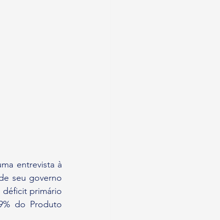
ma entrevista à 
de seu governo 
éficit primário 
29% do Produto 