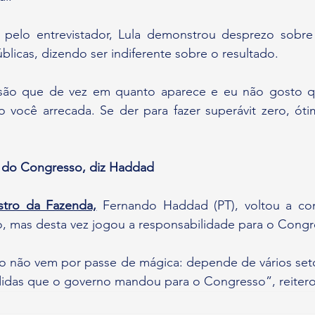
 pelo entrevistador, Lula demonstrou desprezo sobr
licas, dizendo ser indiferente sobre o resultado.
são que de vez em quanto aparece e eu não gosto qu
 você arrecada. Se der para fazer superávit zero, ótim
e do Congresso, diz Haddad
stro da Fazenda,
 Fernando Haddad (PT), voltou a co
eiro, mas desta vez jogou a responsabilidade para o Cong
o não vem por passe de mágica: depende de vários setor
didas que o governo mandou para o Congresso”, reiter