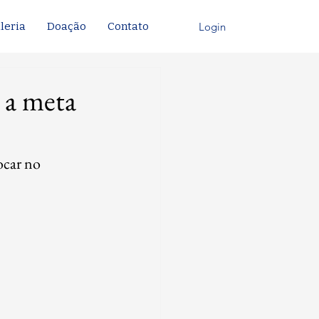
Login
leria
Doação
Contato
r a meta
ocar no 