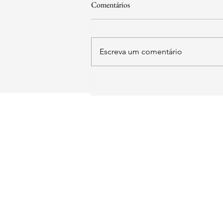
Comentários
Escreva um comentário
SIA Quadra 5-C, Lote 17/18 Sa
211
​Brasília - DF
contato@institutoid
Instituto Democracia e
Copyright © 2025 -
Vendas sujeitas à análise e confirmação de da
Política de Entrega:
Os produtos digitais são e