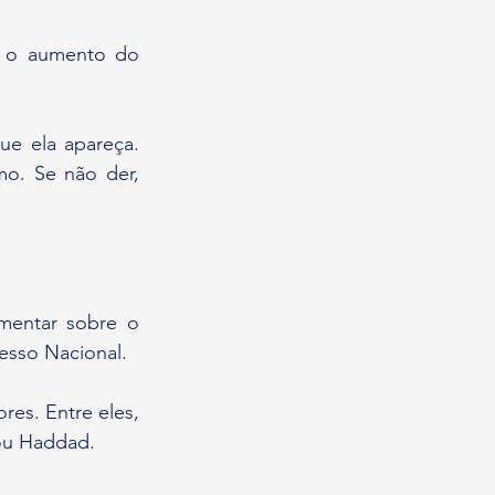
e o aumento do 
e ela apareça. 
o. Se não der, 
mentar sobre o 
resso Nacional.
es. Entre eles, 
ou Haddad.