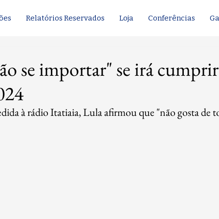
ões
Relatórios Reservados
Loja
Conferências
Ga
ão se importar" se irá cumpri
2024
ida à rádio Itatiaia, Lula afirmou que "não gosta de t