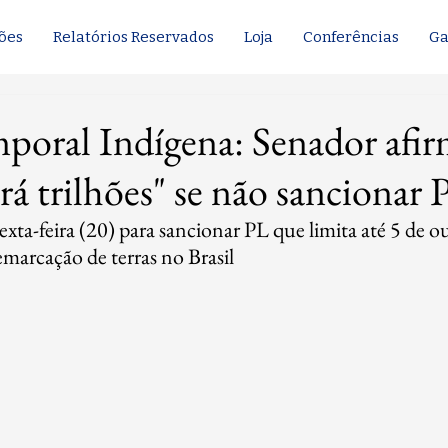
ões
Relatórios Reservados
Loja
Conferências
Ga
poral Indígena: Senador afi
rá trilhões" se não sancionar 
exta-feira (20) para sancionar PL que limita até 5 de o
emarcação de terras no Brasil