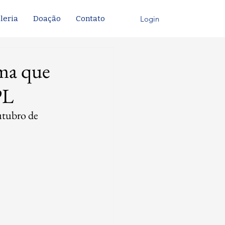
Login
leria
Doação
Contato
rma que
PL
utubro de 