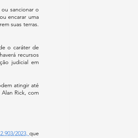
Na opinião do congressista, Lula terá que escolher apenas uma alternativa: ou sancionar o 
 ou encarar uma 
em suas terras. 
de o caráter de 
haverá recursos 
ção judicial em 
dem atingir até 
Alan Rick, com 
 2.903/2023, 
que 