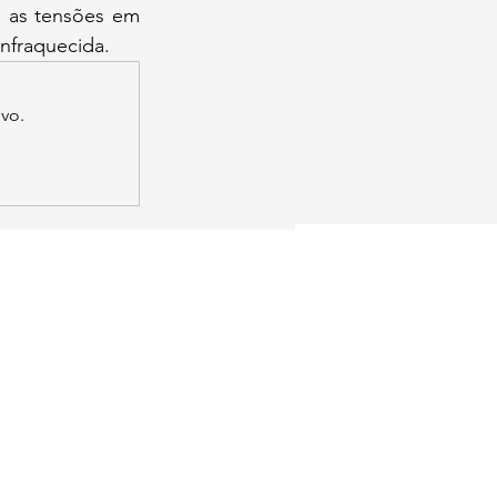
as tensões em 
nfraquecida.
ivo.
es
 do pagamento.