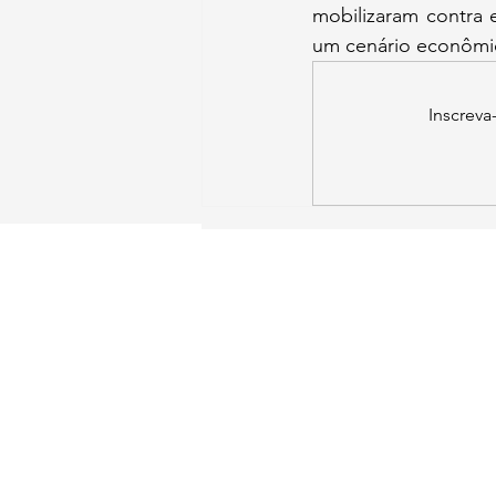
mobilizaram contra
um cenário econômic
Inscreva
SIA Quadra 5-C, Lote 17/18 Sa
211
​Brasília - DF
contato@institutoid
Instituto Democracia e
Copyright © 2025 -
Vendas sujeitas à análise e confirmação de da
Política de Entrega:
Os produtos digitais são e