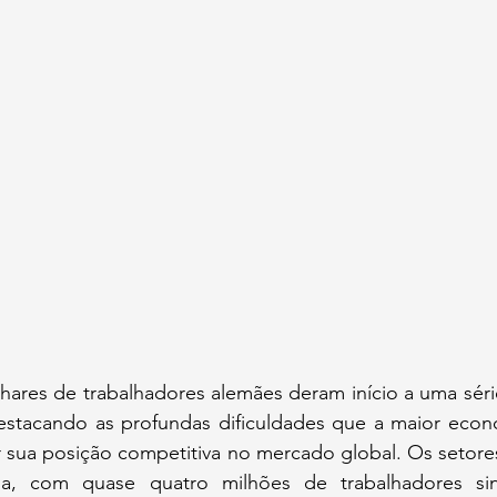
ilhares de trabalhadores alemães deram início a uma séri
destacando as profundas dificuldades que a maior econ
r sua posição competitiva no mercado global. Os setore
gia, com quase quatro milhões de trabalhadores sind