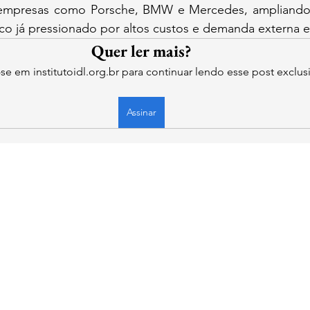
 empresas como Porsche, BMW e Mercedes, ampliando 
o já pressionado por altos custos e demanda externa e
Quer ler mais?
-se em institutoidl.org.br para continuar lendo esse post exclus
Assinar
la
l.org.br
 Liberdade
- CNPJ: 46.965.921/0001-90 - Confira os
Termos de Uso e Condiçõ
dos pela empresa.
ntregues eletronicamente e o acesso é liberado imediatamente após a confirmação