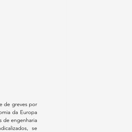
e de greves por 
omia da Europa 
s de engenharia 
icalizados, se 