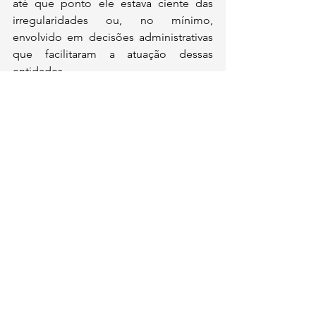
até que ponto ele estava ciente das 
irregularidades ou, no mínimo, 
envolvido em decisões administrativas 
que facilitaram a atuação dessas 
entidades.
Comentários
Escreva um comentário
contato@institutoidl.org.br
Copyright © 2025 -
Instituto Democracia e
Liberdade
- CNPJ:
46.965.921
/0001-90 -
Confira os
Termos de Uso e Condições