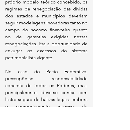
próprio modelo teórico concebido, os 
regimes de renegociação das dívidas 
dos estados e municípios deveriam 
seguir modelagens inovadoras tanto no 
campo do socorro financeiro quanto 
no de garantias exigidas nessas 
renegociações. Era a oportunidade de 
enxugar os excessos do sistema 
patrimonialista vigente.
No caso do Pacto Federativo, 
pressupõe-se responsabilidade 
concreta de todos os Poderes, mas, 
principalmente, deve-se contar com 
lastro seguro de balizas legais, embora 
o comportamento invasivo do 
Supremo Tribunal Federal em temas 
próprios e exclusivos de outros 
Poderes, acentue riscos econômicos e 