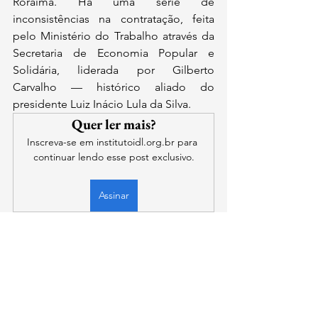
Roraima. Há uma série de 
inconsistências na contratação, feita 
pelo Ministério do Trabalho através da 
Secretaria de Economia Popular e 
Solidária, liderada por Gilberto 
Carvalho — histórico aliado do 
presidente Luiz Inácio Lula da Silva.
Quer ler mais?
Inscreva-se em institutoidl.org.br para 
continuar lendo esse post exclusivo.
Assinar
contato@institutoidl.org.br
Copyright © 2025 -
Instituto Democracia e
Liberdade
- CNPJ:
46.965.921
/0001-90 -
Confira os
Termos de Uso e Condições