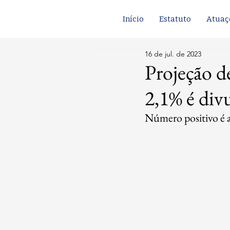
Início
Estatuto
Atuaç
16 de jul. de 2023
Projeção d
2,1% é div
Número positivo é 