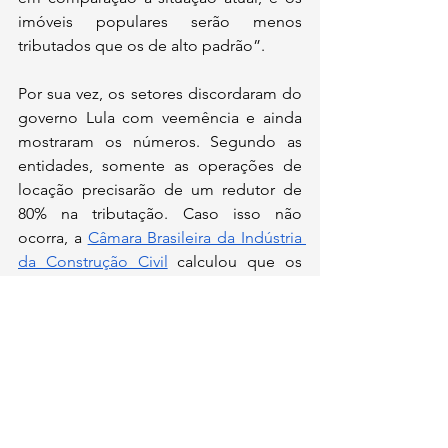
imóveis populares serão menos 
tributados que os de alto padrão”.
Por sua vez, os setores discordaram do 
governo Lula com veemência e ainda 
mostraram os números. Segundo as 
entidades, somente as operações de 
locação precisarão de um redutor de 
80% na tributação. Caso isso não 
ocorra, a 
Câmara Brasileira da Indústria 
da Construção Civil
 calculou que os 
preços dos aluguéis devem disparar 
136,22%, afetando profundamente - e 
de forma negativa - o mercado.
--
Leia todas as nossas matérias 
integralmente.