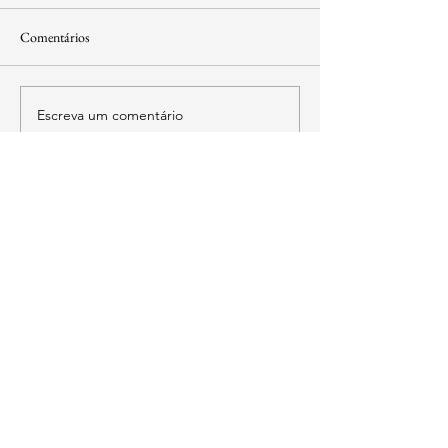
Comentários
Escreva um comentário
contato@institutoidl.org.br
Copyright © 2025 -
Instituto Democracia e
Liberdade
- CNPJ:
46.965.921
/0001-90 -
Confira os
Termos de Uso e Condições
SIA Quadra 5-C, Lote 17/18 Sala 211
​Brasília - DF
Vendas sujeitas à análise e confirmação de dados
pela empresa.