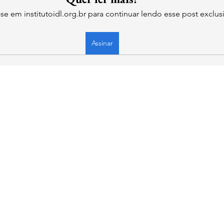
-se em institutoidl.org.br para continuar lendo esse post exclus
Assinar
la
l.org.br
 Liberdade
- CNPJ: 46.965.921/0001-90 - Confira os
Termos de Uso e Condiçõ
dos pela empresa.
ntregues eletronicamente e o acesso é liberado imediatamente após a confirmação
eza dos produtos digitais, não aceitamos trocas ou devoluções, exceto em casos de f
cessados apenas em casos de duplicação de pagamento ou problemas técnicos que 
e pagamento utilizada.