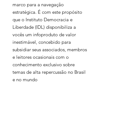
marco para a navegação
estratégica. É com este propósito
que o Instituto Democracia e
Liberdade (IDL) disponibiliza a
vocês um infoproduto de valor
inestimável, concebido para
subsidiar seus associados, membros
e leitores ocasionais com o
conhecimento exclusivo sobre
temas de alta repercussão no Brasil
e no mundo
contato@institutoidl.org.br
Copyright © 2025 -
Instituto Democracia e
Liberdade
- CNPJ:
46.965.921
/0001-90 -
Confira os
Termos de Uso e Condições