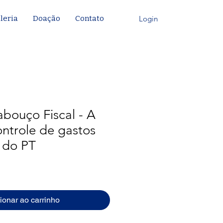
Login
leria
Doação
Contato
bouço Fiscal - A
ontrole de gastos
 do PT
ionar ao carrinho