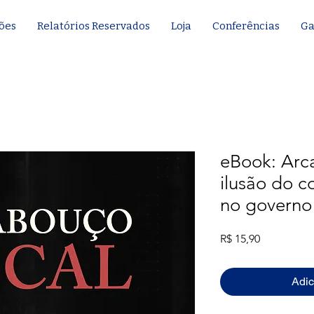
ões
Relatórios Reservados
Loja
Conferências
Ga
eBook: Arca
ilusão do c
no governo
Preço
R$ 15,90
Adic