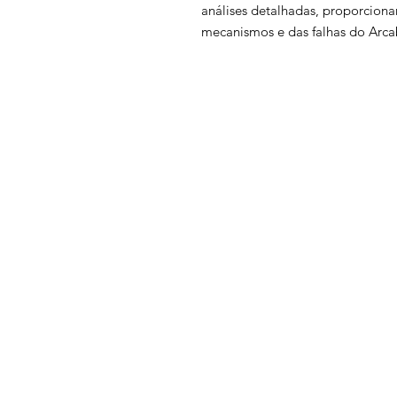
análises detalhadas, proporcio
mecanismos e das falhas do Arcab
SIA Quadra 5-C, Lote 17/18 Sa
211
​Brasília - DF
contato@institutoid
Instituto Democracia e
Copyright © 2025 -
Vendas sujeitas à análise e confirmação de da
Política de Entrega:
Os produtos digitais são e
Política de Troca e Devolução: Devido à natur
Política de Reembolso: Reembolsos serão pro
O reembolso será creditado na mesma forma d