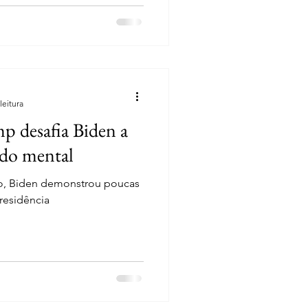
leitura
p desafia Biden a
ado mental
o, Biden demonstrou poucas
residência