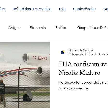
ões
Relatórios Reservados
Loja
Conferências
Ga
Artigos
Economia
Política
Geopolítica e Defe
Núcleo de Notícias
3 de set. de 2024
2 min de l
EUA confiscam aviã
Nicolás Maduro
Aeronave foi apreendida na
operação inédita