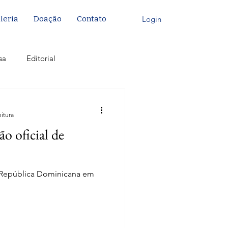
Login
leria
Doação
Contato
sa
Editorial
eitura
o oficial de
 República Dominicana em