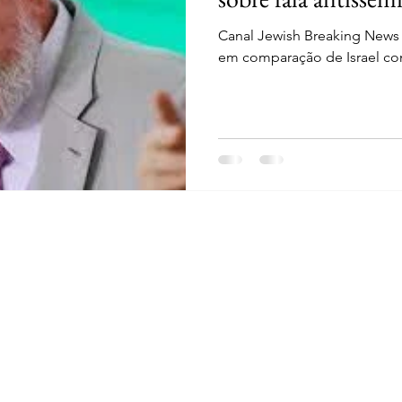
Canal Jewish Breaking News 
em comparação de Israel co
la
l.org.br
 Liberdade
- CNPJ: 46.965.921/0001-90 - Confira os
Termos de Uso e Condiçõ
dos pela empresa.