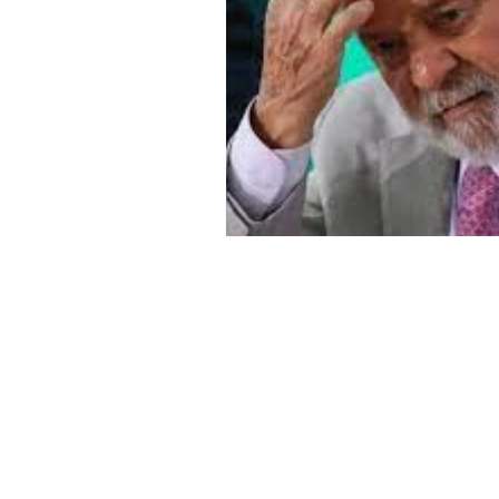
SIA Quadra 5-C, Lote 17/18 Sa
211
​Brasília - DF
contato@institutoid
Instituto Democracia e
Copyright © 2025 -
Vendas sujeitas à análise e confirmação de da