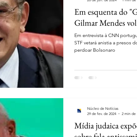
Em esquenta do "G
Gilmar Mendes volta
Em entrevista à CNN portug
STF vetará anistia a presos d
perdoar Bolsonaro
Núcleo de Notícias
29 de fev. de 2024
2 min de 
Mídia judaica expõe
sobre fala antissem