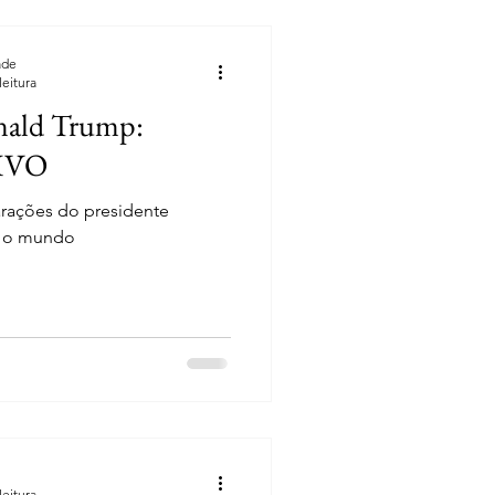
ade
leitura
nald Trump:
VIVO
arações do presidente
o o mundo
leitura