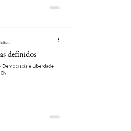
leitura
s definidos
to Democracia e Liberdade
 10h