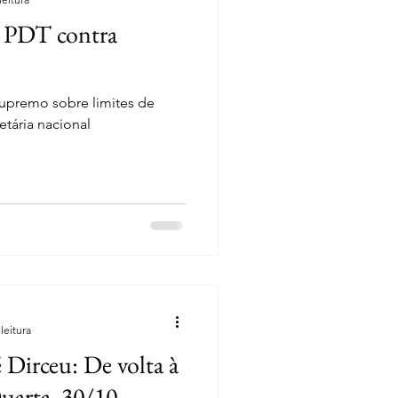
o PDT contra
upremo sobre limites de
etária nacional
leitura
 Dirceu: De volta à
uarta, 30/10