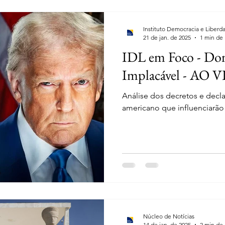
Instituto Democracia e Liberd
21 de jan. de 2025
1 min de 
IDL em Foco - Do
Implacável - AO 
Análise dos decretos e decl
americano que influenciarã
Núcleo de Notícias
14 de jan. de 2025
2 min de 