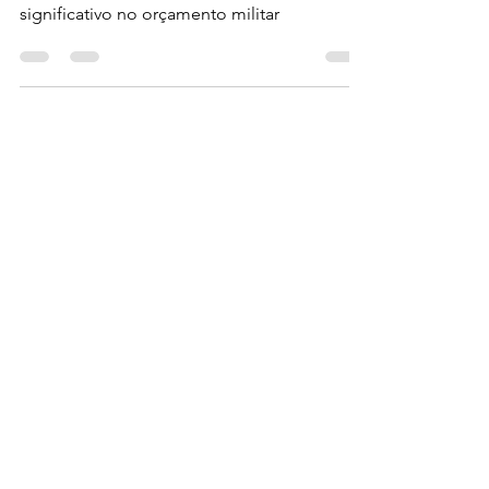
com defesa para 5% do PIB
Presidente eleito critica contribuição
europeia ao bloco e pede aumento
significativo no orçamento militar