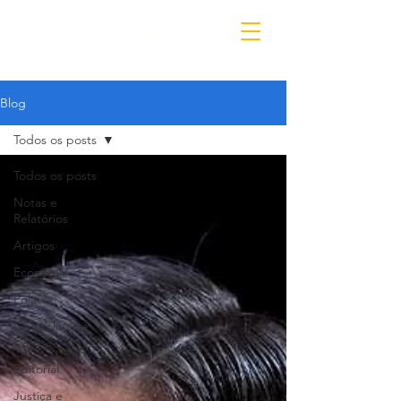
IDL
Blog
Todos os posts
Todos os posts
Notas e
Relatórios
Artigos
Economia
Política
Geopolítica e
Defesa
Editorial
Justiça e