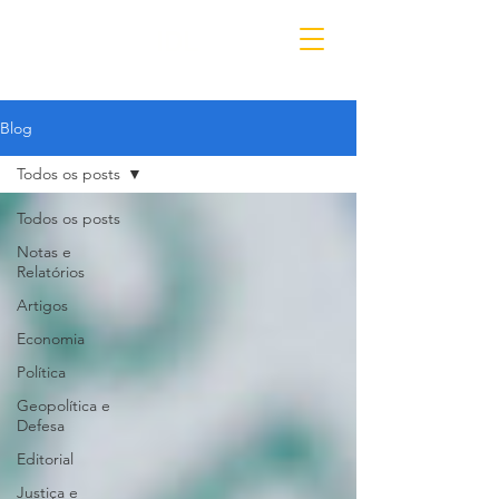
IDL
Blog
Todos os posts
Todos os posts
Notas e
Relatórios
Artigos
Economia
Política
Geopolítica e
Defesa
Editorial
Justiça e