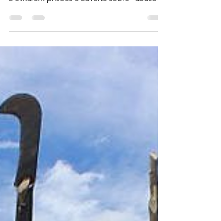
das polícias durante o "Abril
Vermelho" do MST
Comunicado oficial do Ministério do
Desenvolvimento Agrário orienta PMs e civis
a evitarem prisões e adverte sobre “abuso
de autoridade”