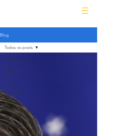
IDL
Blog
Todos os posts
Todos os posts
Notas e
Relatórios
Artigos
Economia
Política
Geopolítica e
Defesa
Editorial
Justiça e