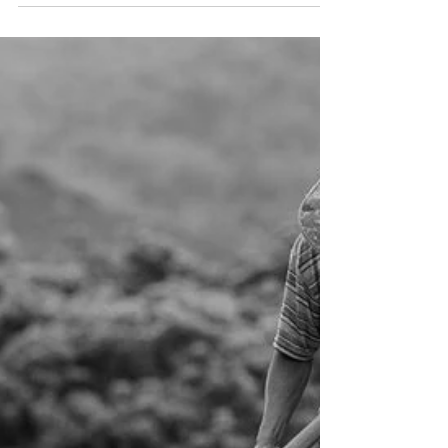
em 2024 reforça o papel do
agronegócio na economia
brasileira
Com exportações em alta, setor
agropecuário impulsiona crescimento e
consolida Brasil como líder global na
produção de carnes