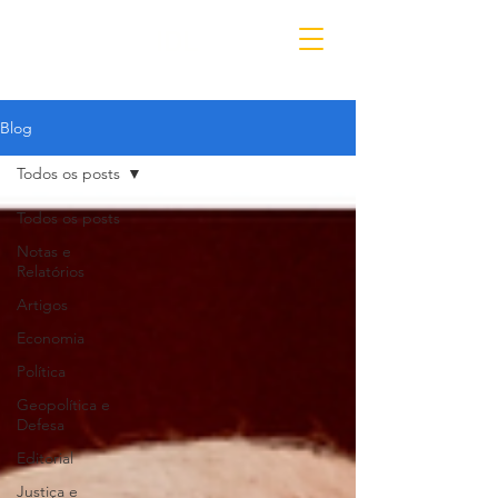
IDL
Blog
Todos os posts
Todos os posts
Notas e
Relatórios
Artigos
Economia
Política
Geopolítica e
Defesa
Editorial
Justiça e