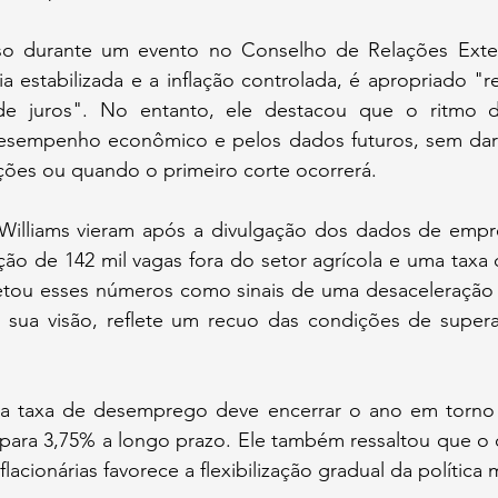
so durante um evento no Conselho de Relações Exteri
estabilizada e a inflação controlada, é apropriado "red
e juros". No entanto, ele destacou que o ritmo do
esempenho econômico e pelos dados futuros, sem dar 
ões ou quando o primeiro corte ocorrerá.
Williams vieram após a divulgação dos dados de empr
ação de 142 mil vagas fora do setor agrícola e uma tax
retou esses números como sinais de uma desaceleração
 sua visão, reflete um recuo das condições de super
e a taxa de desemprego deve encerrar o ano em torno
para 3,75% a longo prazo. Ele também ressaltou que o c
acionárias favorece a flexibilização gradual da política 