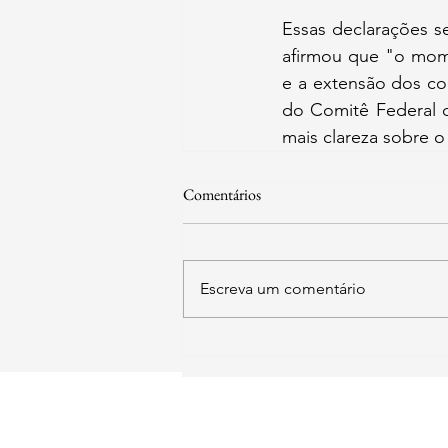
Essas declarações s
afirmou que "o mome
e a extensão dos co
do Comitê Federal d
mais clareza sobre o
Comentários
Escreva um comentário
SIA Quadra 5-C, Lote 17/18 Sa
211