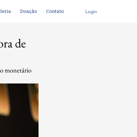
Login
leria
Doação
Contato
ora de
to monetário