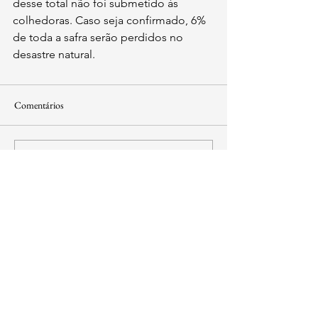
desse total não foi submetido às 
colhedoras. Caso seja confirmado, 6% 
de toda a safra serão perdidos no 
desastre natural.
Comentários
Escreva um comentário
contato@institutoidl.org.br
Copyright © 2025 -
Instituto Democracia e
Liberdade
- CNPJ:
46.965.921
/0001-90 -
Confira os
Termos de Uso e Condições
SIA Quadra 5-C, Lote 17/18 Sala 211