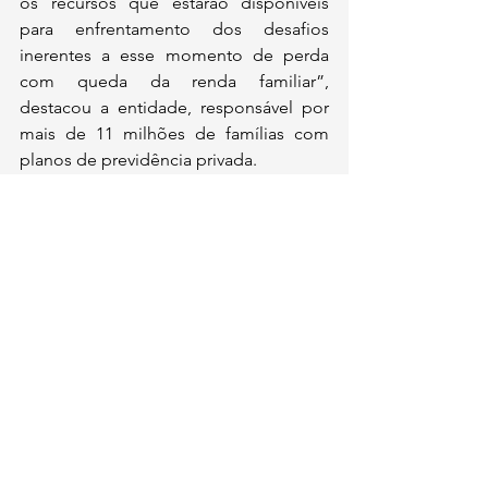
os recursos que estarão disponíveis 
para enfrentamento dos desafios 
inerentes a esse momento de perda 
com queda da renda familiar”, 
destacou a entidade, responsável por 
mais de 11 milhões de famílias com 
planos de previdência privada.
--
Leia todas as nossas matérias 
integralmente.
Assine o Rumo Econômico no link 
abaixo:
https://www.rumoeconomico.com.br/as
sine
Comentários