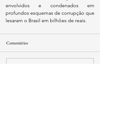
envolvidos e condenados em 
profundos esquemas de corrupção que 
lesaram o Brasil em bilhões de reais. 
Comentários
Escreva um comentário
contato@institutoidl.org.br
Copyright © 2025 -
Instituto Democracia e
Liberdade
- CNPJ:
46.965.921
/0001-90 -
Confira os
Termos de Uso e Condições
SIA Quadra 5-C, Lote 17/18 Sala 211