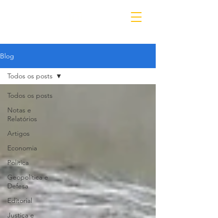
IDL
Blog
Todos os posts
Todos os posts
Notas e
Relatórios
Artigos
Economia
Política
Geopolítica e
Defesa
Editorial
Justiça e