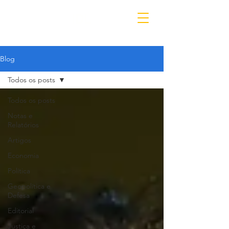
IDL
Blog
Todos os posts
Todos os posts
Notas e
Relatórios
Artigos
Economia
Política
Geopolítica e
Defesa
Editorial
Justiça e